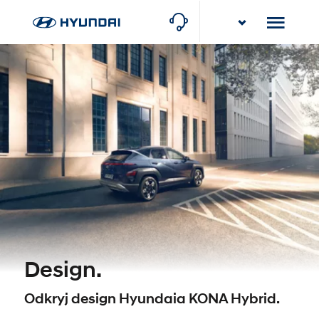
Stawowy Group
Rybnik, ul. Gliwicka 114
Stawowy Group
Częstochowa-Poczesna, ul. Krakowska 8
Design.
Odkryj design Hyundaia KONA Hybrid.