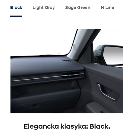
Black
Light Gray
Sage Green
N Line
Elegancka klasyka: Black.