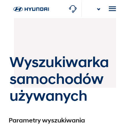
Stawowy Group
Rybnik, ul. Gliwicka 114
Wyszukiwarka
Stawowy Group
Częstochowa-Poczesna, ul. Krakowska 8
samochodów
używanych
Parametry wyszukiwania