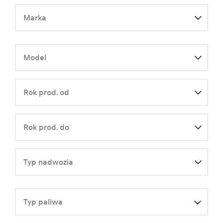
Marka
Dowolna
Model
Dowolny
Rok prod. od
Dowolny
Rok prod. do
Dowolny
Typ nadwozia
Dowolny
Typ paliwa