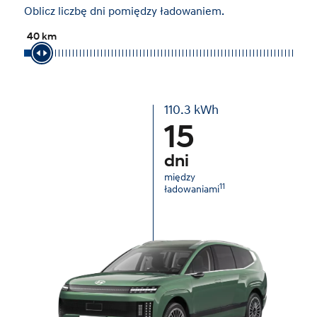
Oblicz liczbę dni pomiędzy ładowaniem.
40 km
km
110.3 kWh
15
dni
między
1
1
ładowaniami