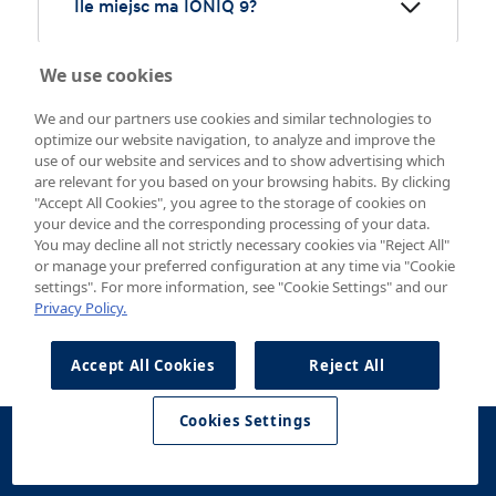
Ile miejsc ma IONIQ 9?
tylnym o mocy 160 kW. 2) Dalekozasięgowy na
wszystkie koła (AWD) z silnikiem przednim o mocy 70
kW i silnikiem tylnym o mocy 160 kW. 3) Sportowy na
IONIQ 9 jest dostępny w wersji podstawowej z 7
We use cookies
wszystkie koła (AWD) z silnikami o mocy 160 kW z
siedzeniami oraz w wersji Calligraphy z 6 siedzeniami.
Czy IONIQ 9 korzysta z AI?
przodu i z tyłu.
We and our partners use cookies and similar technologies to
optimize our website navigation, to analyze and improve the
Tak, IONIQ 9 jest wyposażony w Hyundai AI Assistant,
use of our website and services and to show advertising which
działający w oparciu o generatywną sztuczną
are relevant for you based on your browsing habits. By clicking
inteligencję.
"Accept All Cookies", you agree to the storage of cookies on
your device and the corresponding processing of your data.
Gwarancja
You may decline all not strictly necessary cookies via "Reject All"
or manage your preferred configuration at any time via "Cookie
5 lat gwarancji Bez Limitu
settings". For more information, see "Cookie Settings" and our
Kilometrów.
Privacy Policy.
Jak każdy model Hyundai, także IONIQ 9 jest
Accept All Cookies
Reject All
zbudowany zgodnie z najwyższymi możliwymi
standardami jakości. Popieramy tę jakość 5-letnią
Cookies Settings
nieograniczoną gwarancją na przebieg, dzięki czemu
możesz cieszyć się rzeczami, które kochasz w życiu,
Konfigurator
Jazda
Kontakt
Dostępne od
bez martwienia się o swój samochód. Ponadto
testowa
ręki