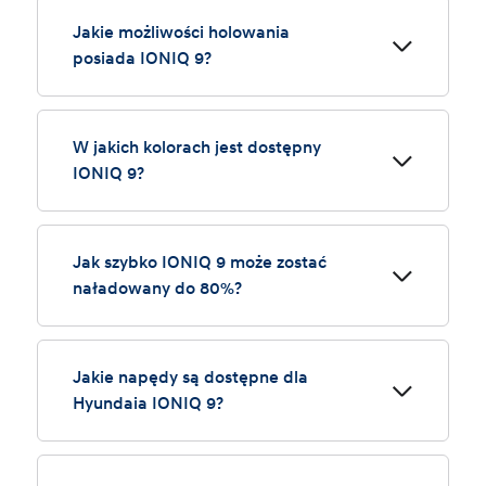
W wersji Performance z napędem na wszystkie koła
IONIQ 9 przyspiesza od 0 do 100 km/h w 5,2 sekundy.
Jakie możliwości holowania
posiada IONIQ 9?
IONIQ 9 może holować do 2500 kg. W trybie
holowania automatycznie wykrywa wagę przyczepy i
W jakich kolorach jest dostępny
odpowiednio dostosowuje przewidywany zasięg.
IONIQ 9?
IONIQ 9 jest dostępny w 10 kolorach nadwozia.
Jak szybko IONIQ 9 może zostać
naładowany do 80%?
IONIQ 9 ładuje się w około 24 minuty od 10% do 80%.
Jakie napędy są dostępne dla
Hyundaia IONIQ 9?
IONIQ 9 jest dostępny z trzema napędami do wyboru:
1) Dalekozasięgowy na tylne koła (RWD) z silnikiem