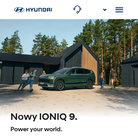
Stawowy Group
Rybnik, ul. Gliwicka 114
Stawowy Group
Częstochowa-Poczesna, ul. Krakowska 8
Nowy IONIQ 9.
Power your world.