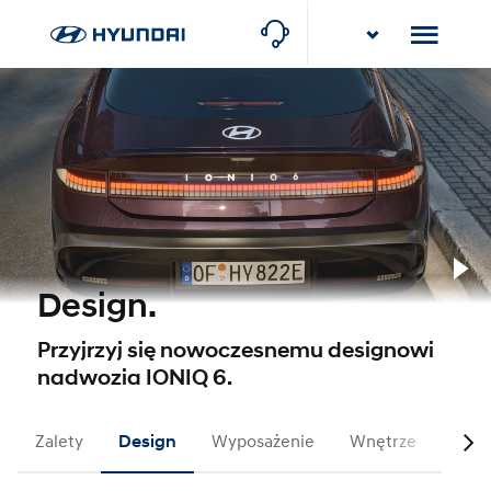
Stawowy Group
Rybnik, ul. Gliwicka 114
Stawowy Group
Częstochowa-Poczesna, ul. Krakowska 8
Pl
Design.
Przyjrzyj się nowoczesnemu designowi
nadwozia IONIQ 6.
Zalety
Design
Wyposażenie
Wnętrze
Osią