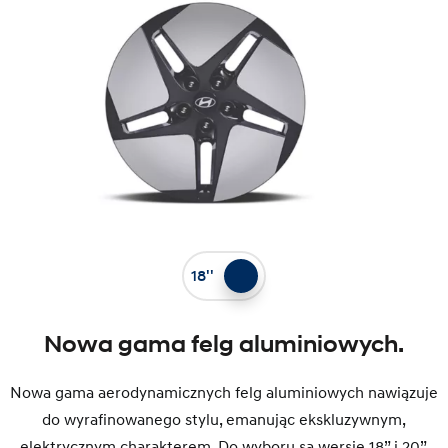
18''
Nowa gama felg aluminiowych.
Nowa gama aerodynamicznych felg aluminiowych nawiązuje
do wyrafinowanego stylu, emanując ekskluzywnym,
elektrycznym charakterem. Do wyboru są wersje 18” i 20”,