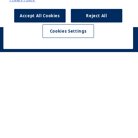
Accept All Cookies
Reject All
Cookies Settings
Konfigurator
Jazda
Kontakt
Dostępne od
testowa
ręki
Modele
Oferta
Serwis