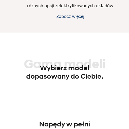
różnych opcji zelektryfikowanych układów
napędowych. Bez względu na to, co wybierzesz,
Zobacz więcej
możesz oczekiwać najnowszych funkcji łączności,
bezpieczeństwa i wygody.
Gama modeli
Wybierz model
dopasowany do Ciebie.
Napędy w pełni