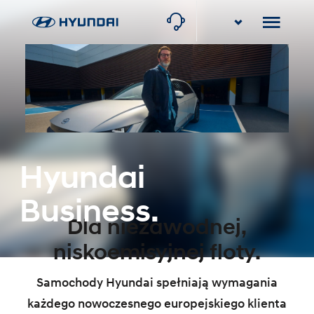
Stawowy Group
Rybnik, ul. Gliwicka 114
Stawowy Group
Częstochowa-Poczesna, ul. Krakowska 8
Hyundai
Business.
Dla niezawodnej,
niskoemisyjnej floty.
Samochody Hyundai spełniają wymagania
każdego nowoczesnego europejskiego klienta